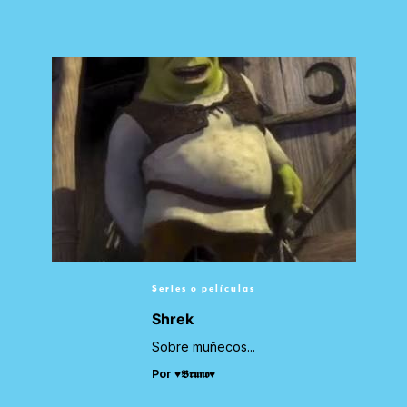
Series o películas
Shrek
Sobre muñecos...
Por ♥︎𝕭𝖗𝖚𝖓𝖔♥︎