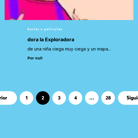
Series o películas
dora la Exploradora
de una niña ciega muy ciega y un mapa...
Por null
Página
Página
Página
Página
Página
rior
1
2
3
4
…
28
Sigui