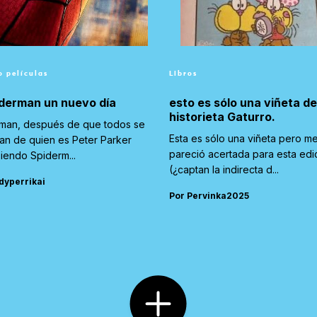
o películas
Libros
derman un nuevo día
esto es sólo una viñeta d
historieta Gaturro.
man, después de que todos se
Esta es sólo una viñeta pero m
ran de quien es Peter Parker
pareció acertada para esta edi
siendo Spiderm...
(¿captan la indirecta d...
dyperrikai
Por Pervinka2025