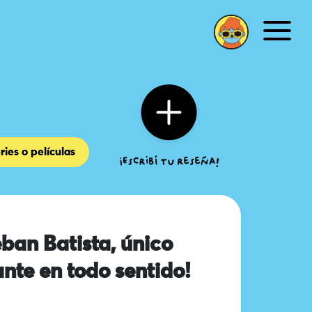
Men
ries o películas
eban Batista, único
nte en todo sentido!