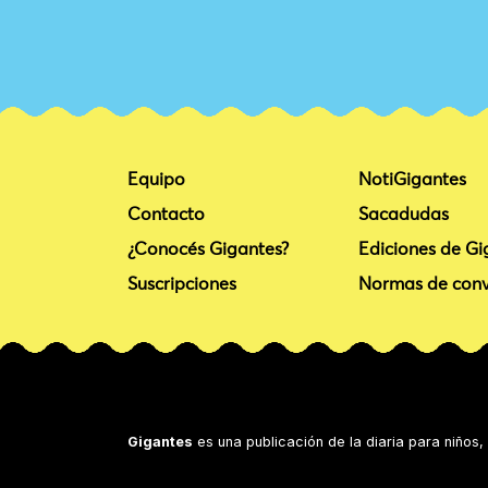
Equipo
NotiGigantes
Contacto
Sacadudas
¿Conocés Gigantes?
Ediciones de Gi
Suscripciones
Normas de conv
Gigantes
es una publicación de la diaria para niños,