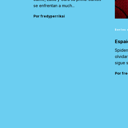
se enfrentan a much...
Por fredyperrikai
Series 
Espai
Spider
olvida
sigue 
Por fre