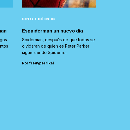
Series o películas
man
Espaiderman un nuevo día
igos
Spiderman, después de que todos se
untos
olvidaran de quien es Peter Parker
sigue siendo Spiderm...
Por fredyperrikai