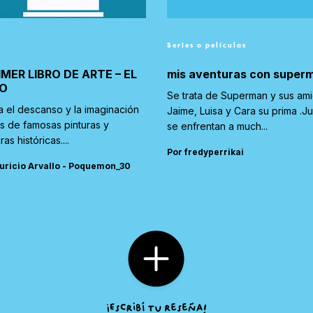
Series o películas
IMER LIBRO DE ARTE – EL
mis aventuras con super
O
Se trata de Superman y sus am
a el descanso y la imaginación
Jaime, Luisa y Cara su prima .J
és de famosas pinturas y
se enfrentan a much...
ras históricas....
Por fredyperrikai
uricio Arvallo - Poquemon_30