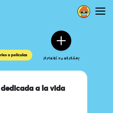
Men
ries o películas
s dedicada a la vida