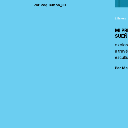
Por Poquemon_30
Libros
MI PR
SUEÑ
explor
a trav
escultu
Por Ma