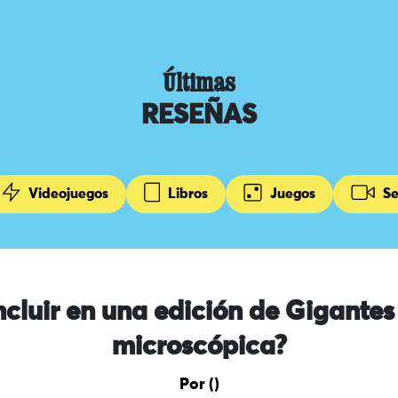
Últimas
RESEÑAS
Videojuegos
Libros
Juegos
Se
ncluir en una edición de Gigante
microscópica?
Por ()