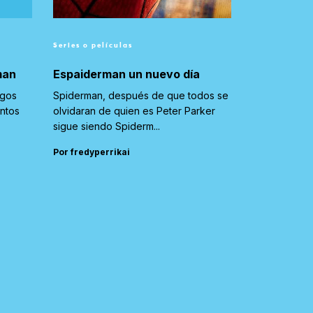
Series o películas
man
Espaiderman un nuevo día
igos
Spiderman, después de que todos se
untos
olvidaran de quien es Peter Parker
sigue siendo Spiderm...
Por fredyperrikai