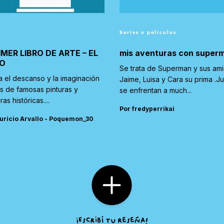
Series o películas
IMER LIBRO DE ARTE – EL
mis aventuras con super
O
Se trata de Superman y sus am
a el descanso y la imaginación
Jaime, Luisa y Cara su prima .J
és de famosas pinturas y
se enfrentan a much...
ras históricas....
Por fredyperrikai
uricio Arvallo - Poquemon_30