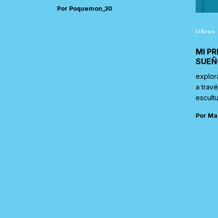
Por Poquemon_30
Libros
MI PR
SUEÑ
explor
a trav
escultu
Por Ma