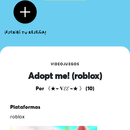
VIDEOJUEGOS
Adopt me! (roblox)
Por 《★~ 𝐕𝓔𝓔 ~★ 》 (10)
Plataformas
roblox