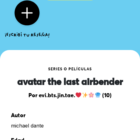
SERIES O PELÍCULAS
avatar the last airbender
Por evi.bts.jin.tae.
(10)
Autor
michael dante