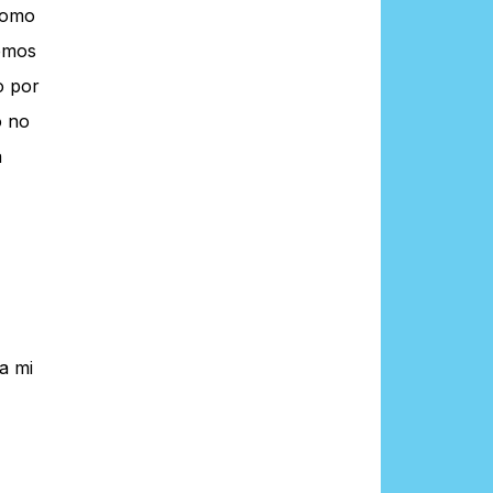
 como
bemos
o por
o no
a
a mi