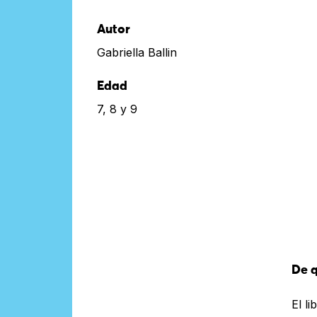
Autor
Gabriella Ballin
Edad
7, 8 y 9
De q
El l