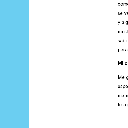
como
se v
y al
much
sabí
para
Mi o
Me g
espe
mamá
les 