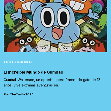
Series o películas
El Increíble Mundo de Gumball
Gumball Watterson, un optimista pero fracasado gato de 12
años, vive extrañas aventuras en...
Por TheTurtle2024