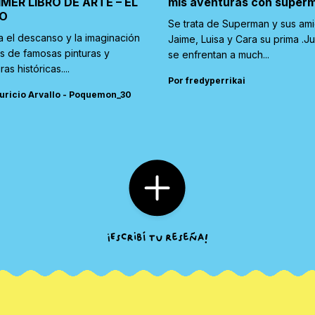
IMER LIBRO DE ARTE – EL
mis aventuras con super
O
Se trata de Superman y sus am
a el descanso y la imaginación
Jaime, Luisa y Cara su prima .J
és de famosas pinturas y
se enfrentan a much...
ras históricas....
Por fredyperrikai
uricio Arvallo - Poquemon_30