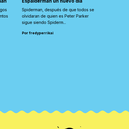
man
Espaiderman un nuevo día
igos
Spiderman, después de que todos se
untos
olvidaran de quien es Peter Parker
sigue siendo Spiderm...
Por fredyperrikai