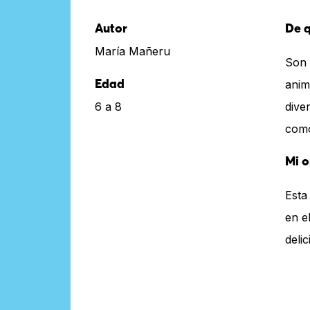
Autor
De q
María Mañeru
Son 
anim
Edad
6 a 8
dive
como
Mi o
Esta
en e
delic