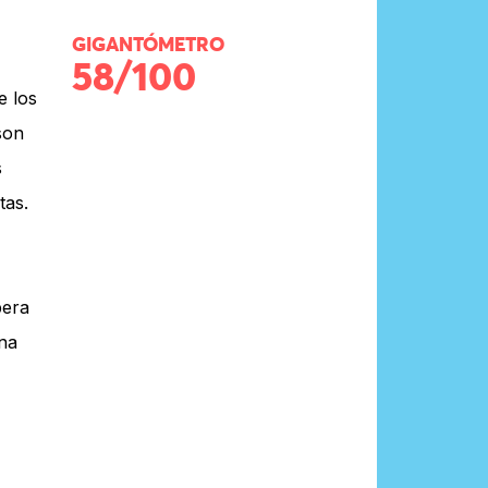
GIGANTÓMETRO
58/100
e los
son
s
tas.
pera
una