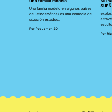
Una familia modelo
MI PR
SUEÑ
Una familia modelo en algunos países
explor
de Latinoamérica) es una comedia de
a trav
situación estadou...
escultu
Por Poquemon_30
Por Ma