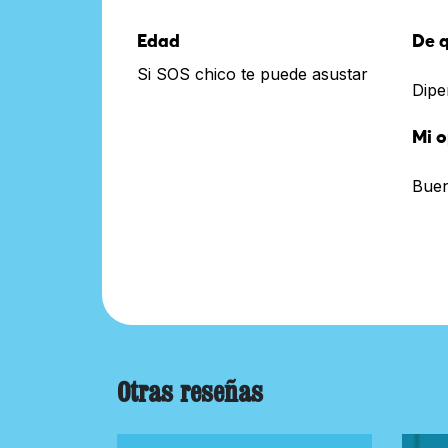
Edad
De q
Si SOS chico te puede asustar
Diper
Mi o
Bue
Otras reseñas