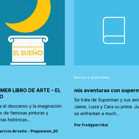
Series o películas
IMER LIBRO DE ARTE – EL
mis aventuras con super
O
Se trata de Superman y sus am
a el descanso y la imaginación
Jaime, Luisa y Cara su prima .J
és de famosas pinturas y
se enfrentan a much...
ras históricas....
Por fredyperrikai
uricio Arvallo - Poquemon_30