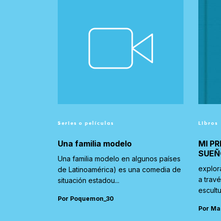
Series o películas
Libros
Una familia modelo
MI PR
SUEÑ
Una familia modelo en algunos países
explor
de Latinoamérica) es una comedia de
a trav
situación estadou...
escultu
Por Poquemon_30
Por Ma