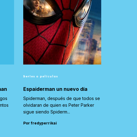
Series o películas
man
Espaiderman un nuevo día
igos
Spiderman, después de que todos se
untos
olvidaran de quien es Peter Parker
sigue siendo Spiderm...
Por fredyperrikai