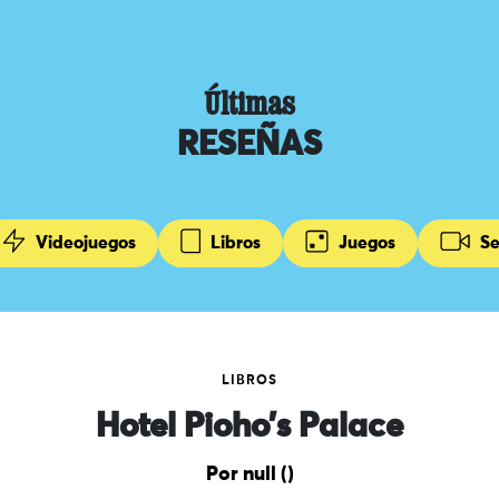
Últimas
RESEÑAS
Videojuegos
Libros
Juegos
Se
LIBROS
Hotel Pioho’s Palace
Por null ()