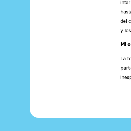
inte
hast
del 
y lo
Mi o
La f
part
ines