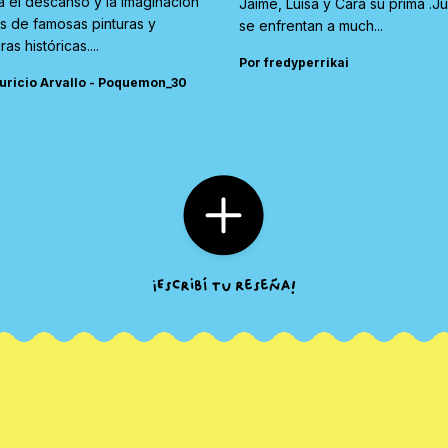
a el descanso y la imaginación
Jaime, Luisa y Cara su prima .J
és de famosas pinturas y
se enfrentan a much...
ras históricas....
Por fredyperrikai
uricio Arvallo - Poquemon_30