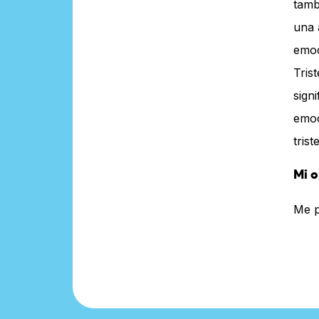
tamb
una 
emoc
Tris
sign
emo
tris
Mi o
Me p