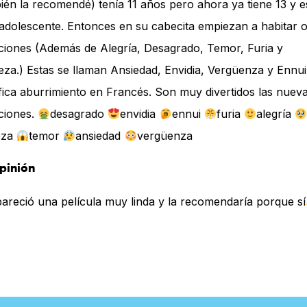
ién la recomendé) tenía 11 años pero ahora ya tiene 13 y e
adolescente. Entonces en su cabecita empiezan a habitar o
iones (Además de Alegría, Desagrado, Temor, Furia y
teza.) Estas se llaman Ansiedad, Envidia, Vergüenza y Ennu
ifica aburrimiento en Francés. Son muy divertidos las nuev
ciones.
desagrado
envidia
ennui
furia
alegría
teza
temor
ansiedad
vergüenza
pinión
areció una película muy linda y la recomendaría porque sí