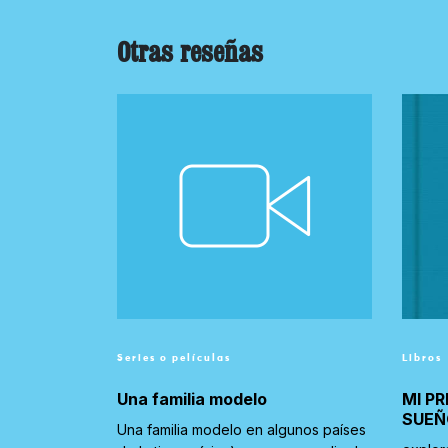
Otras reseñas
Series o películas
Libros
Una familia modelo
MI PR
SUEÑ
Una familia modelo en algunos países