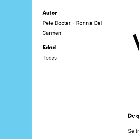
Autor
Pete Docter - Ronnie Del
Carmen
Edad
Todas
De q
Se t