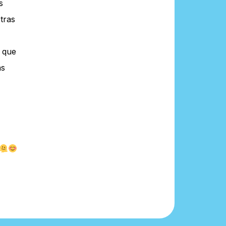
s
tras
i que
as