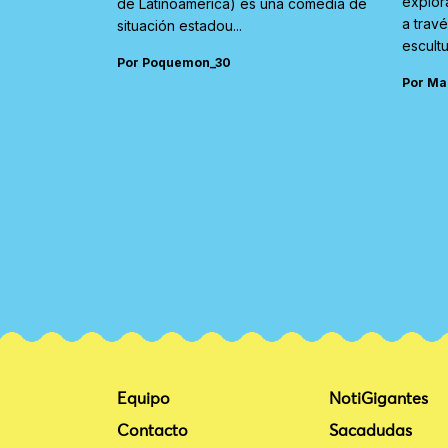
explor
de Latinoamérica) es una comedia de
a trav
situación estadou...
escultu
Por Poquemon_30
Por Ma
Equipo
NotiGigantes
Contacto
Sacadudas