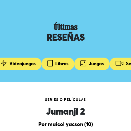
Últimas
RESEÑAS
Videojuegos
Libros
Juegos
Se
SERIES O PELÍCULAS
Jumanji 2
Por maicol yacson (10)