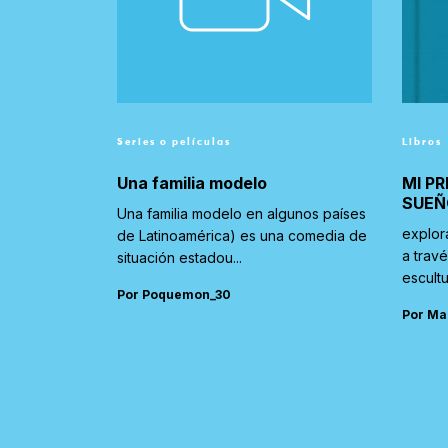
Series o películas
Libros
Una familia modelo
MI PR
SUEÑ
Una familia modelo en algunos países
explor
de Latinoamérica) es una comedia de
a trav
situación estadou...
escultu
Por Poquemon_30
Por Ma