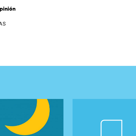
pinión
AS