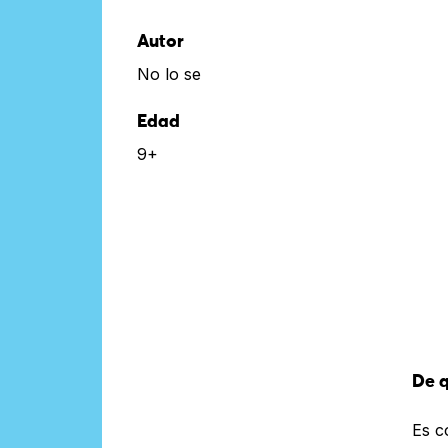
Autor
No lo se
Edad
9+
De q
Es c