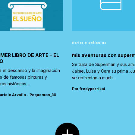
Series o películas
IMER LIBRO DE ARTE – EL
mis aventuras con super
O
Se trata de Superman y sus am
a el descanso y la imaginación
Jaime, Luisa y Cara su prima .J
és de famosas pinturas y
se enfrentan a much...
ras históricas....
Por fredyperrikai
uricio Arvallo - Poquemon_30