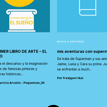
Series o películas
IMER LIBRO DE ARTE – EL
mis aventuras con super
O
Se trata de Superman y sus am
a el descanso y la imaginación
Jaime, Luisa y Cara su prima .J
és de famosas pinturas y
se enfrentan a much...
ras históricas....
Por fredyperrikai
uricio Arvallo - Poquemon_30