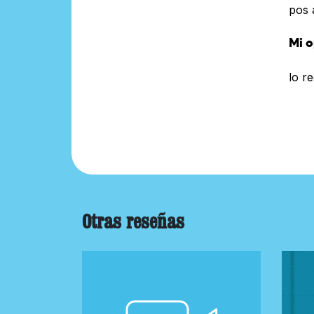
pos 
Mi o
lo r
Otras reseñas