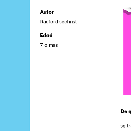
Autor
Radford sechrist
Edad
7 o mas
De q
se t