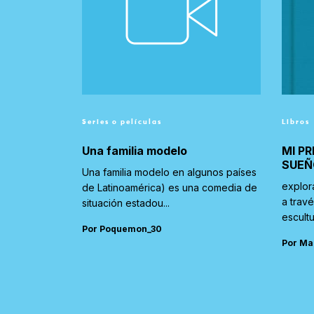
Series o películas
Libros
Una familia modelo
MI PR
SUEÑ
Una familia modelo en algunos países
explor
de Latinoamérica) es una comedia de
a trav
situación estadou...
escultu
Por Poquemon_30
Por Ma