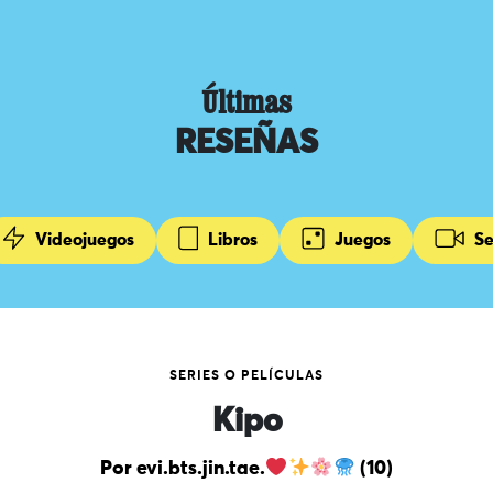
Últimas
RESEÑAS
Videojuegos
Libros
Juegos
Se
SERIES O PELÍCULAS
Kipo
Por evi.bts.jin.tae.
(10)