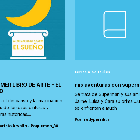
Series o películas
IMER LIBRO DE ARTE – EL
mis aventuras con super
O
Se trata de Superman y sus am
a el descanso y la imaginación
Jaime, Luisa y Cara su prima .J
és de famosas pinturas y
se enfrentan a much...
ras históricas....
Por fredyperrikai
uricio Arvallo - Poquemon_30