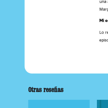
una 
Marg
Mi o
Lo r
epis
Otras reseñas