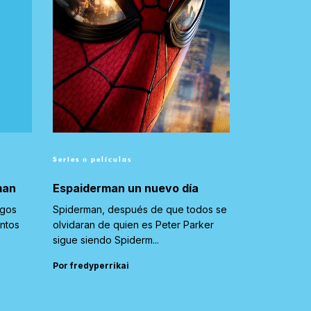
Series o películas
man
Espaiderman un nuevo día
igos
Spiderman, después de que todos se
untos
olvidaran de quien es Peter Parker
sigue siendo Spiderm...
Por fredyperrikai