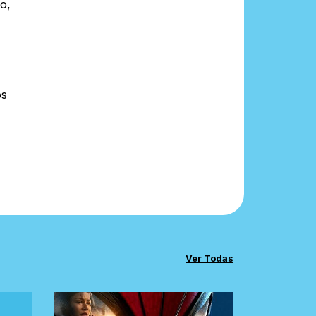
o,
os
Ver Todas