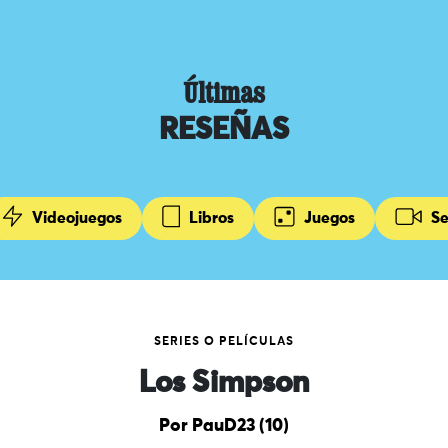
Últimas
RESEÑAS
Videojuegos
Libros
Juegos
Se
SERIES O PELÍCULAS
Los Simpson
Por PauD23 (10)