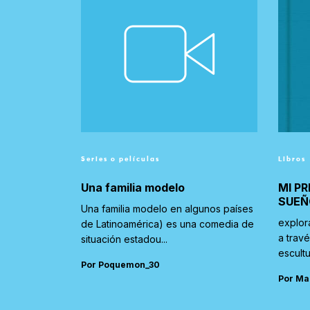
Series o películas
Libros
Una familia modelo
MI PR
SUEÑ
Una familia modelo en algunos países
explor
de Latinoamérica) es una comedia de
a trav
situación estadou...
escultu
Por Poquemon_30
Por Ma