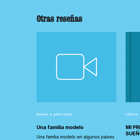
Otras reseñas
Series o películas
Libros
Una familia modelo
MI PR
SUEÑ
Una familia modelo en algunos países