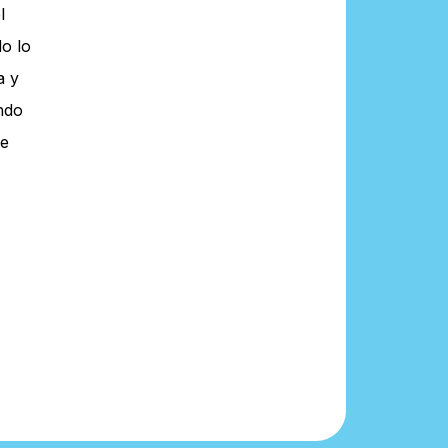
l
o lo
a y
endo
re