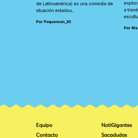
explor
de Latinoamérica) es una comedia de
a trav
situación estadou...
escultu
Por Poquemon_30
Por Ma
Equipo
NotiGigantes
Contacto
Sacadudas