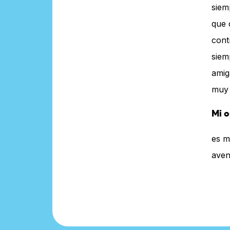
siem
que 
cont
siem
amig
muy 
Mi o
es m
aven