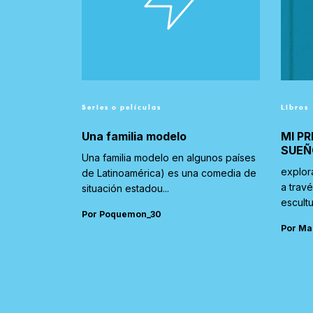
Series o películas
Libros
Una familia modelo
MI PR
SUEÑ
Una familia modelo en algunos países
explor
de Latinoamérica) es una comedia de
a trav
situación estadou...
escultu
Por Poquemon_30
Por Ma