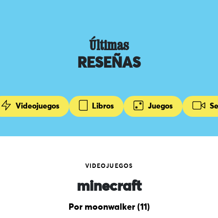
Últimas
RESEÑAS
Videojuegos
Libros
Juegos
Se
VIDEOJUEGOS
minecraft
Por moonwalker (11)