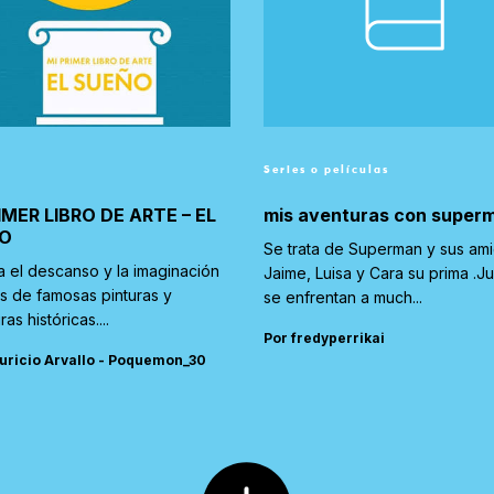
Series o películas
IMER LIBRO DE ARTE – EL
mis aventuras con super
O
Se trata de Superman y sus am
a el descanso y la imaginación
Jaime, Luisa y Cara su prima .J
és de famosas pinturas y
se enfrentan a much...
ras históricas....
Por fredyperrikai
uricio Arvallo - Poquemon_30