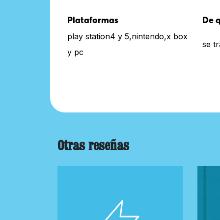
Plataformas
De q
play station4 y 5,nintendo,x box
se t
y pc
Otras reseñas