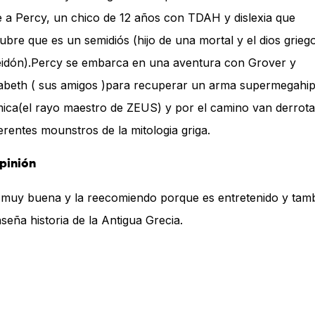
e a Percy, un chico de 12 años con TDAH y dislexia que
ubre que es un semidiós (hijo de una mortal y el dios grieg
idón).Percy se embarca en una aventura con Grover y
beth ( sus amigos )para recuperar un arma supermegahi
ica(el rayo maestro de ZEUS) y por el camino van derrot
ferentes mounstros de la mitologia griga.
pinión
 muy buena y la reecomiendo porque es entretenido y tam
nseña historia de la Antigua Grecia.