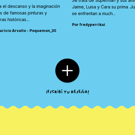
Se trata de Superman y sus am
a el descanso y la imaginación
Jaime, Luisa y Cara su prima .J
és de famosas pinturas y
se enfrentan a much...
ras históricas....
Por fredyperrikai
uricio Arvallo - Poquemon_30