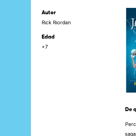
Autor
Rick Riordan
Edad
+7
De q
Perc
saga