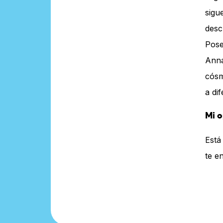
sigu
desc
Pose
Anna
cósm
a di
Mi o
Está
te e