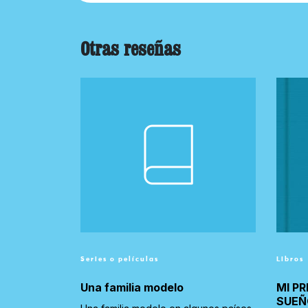
Otras reseñas
Series o películas
Libros
Una familia modelo
MI PR
SUEÑ