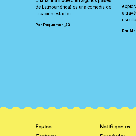
Una familia modelo en algunos países
explor
de Latinoamérica) es una comedia de
a trav
situación estadou...
escultu
Por Poquemon_30
Por Ma
Equipo
NotiGigantes