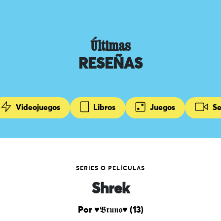
Últimas
RESEÑAS
Videojuegos
Libros
Juegos
Se
SERIES O PELÍCULAS
Shrek
Por ♥︎𝕭𝖗𝖚𝖓𝖔♥︎ (13)