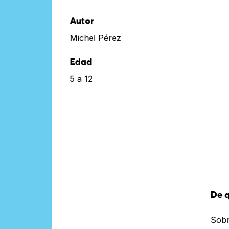
Autor
Michel Pérez
Edad
5 a 12
De q
Sob