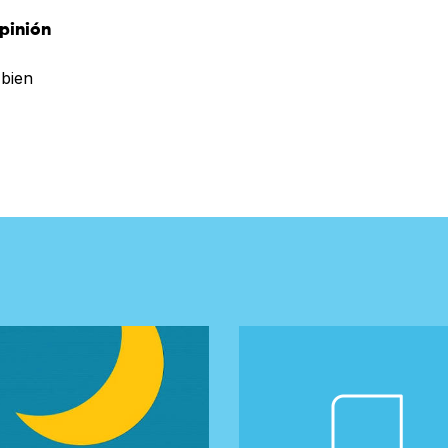
pinión
 bien