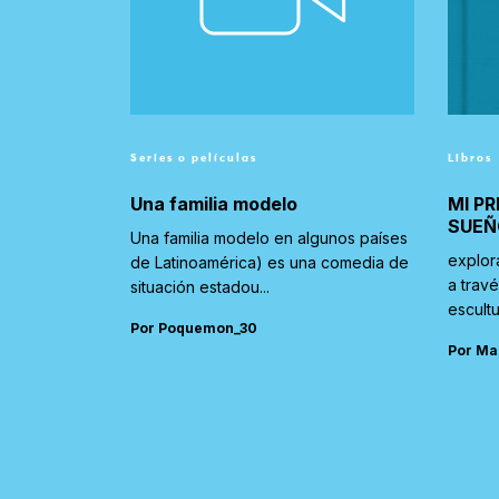
Series o películas
Libros
Una familia modelo
MI PR
SUEÑ
Una familia modelo en algunos países
explor
de Latinoamérica) es una comedia de
a trav
situación estadou...
escultu
Por Poquemon_30
Por Ma