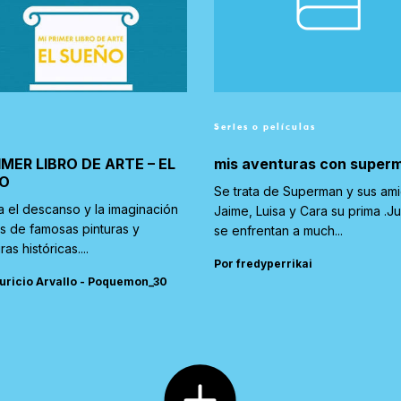
Series o películas
IMER LIBRO DE ARTE – EL
mis aventuras con super
O
Se trata de Superman y sus am
a el descanso y la imaginación
Jaime, Luisa y Cara su prima .J
és de famosas pinturas y
se enfrentan a much...
ras históricas....
Por fredyperrikai
uricio Arvallo - Poquemon_30