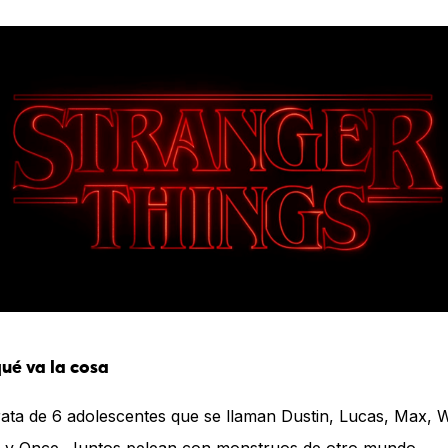
ué va la cosa
rata de 6 adolescentes que se llaman Dustin, Lucas, Max, Wi
 y Once. Juntos pelean con monstruos de otro mundo.