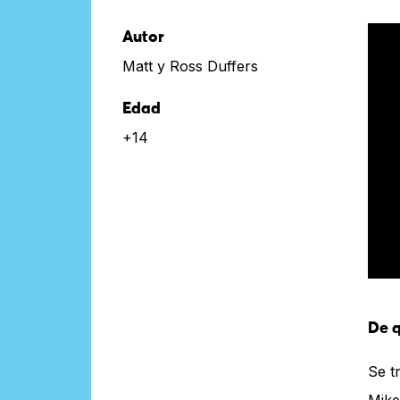
Autor
Matt y Ross Duffers
Edad
+14
De q
Se t
Mike