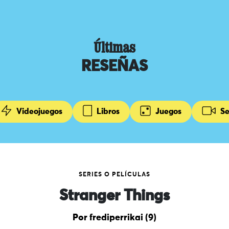
Últimas
RESEÑAS
Videojuegos
Libros
Juegos
Se
SERIES O PELÍCULAS
Stranger Things
Por frediperrikai (9)