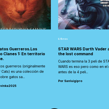
Libros
atos Guerreros.Los
STAR WARS Darth Vader 
o Clanes 1: En territorio
the lost command
je.
Cuando termina la 3 peli de ST
tos guerreros (originalmente
WARS es eso pero como en el
r Cats) es una colección de
antes de la 4 peli...
sobre gatos sa...
Por Sanluigipro
rvinka2025