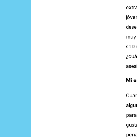
extr
jóve
dese
muy 
sola
¿cuá
ases
Mi o
Cuan
algu
para
gust
pena