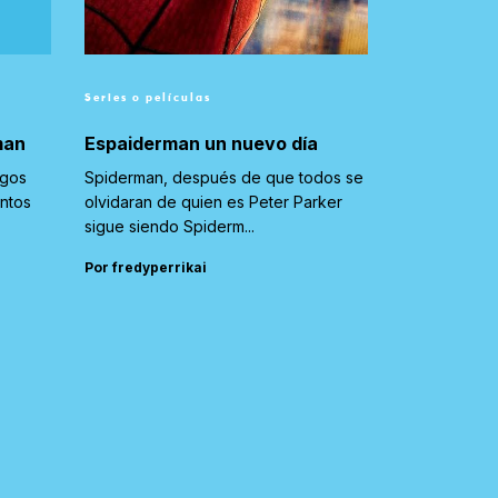
Series o películas
man
Espaiderman un nuevo día
igos
Spiderman, después de que todos se
untos
olvidaran de quien es Peter Parker
sigue siendo Spiderm...
Por fredyperrikai