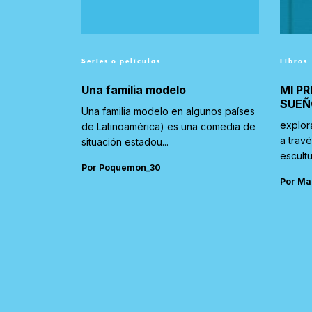
Series o películas
Libros
Una familia modelo
MI PR
SUEÑ
Una familia modelo en algunos países
explor
de Latinoamérica) es una comedia de
a trav
situación estadou...
escultu
Por Poquemon_30
Por Ma