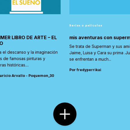
Series o películas
IMER LIBRO DE ARTE – EL
mis aventuras con super
O
Se trata de Superman y sus am
a el descanso y la imaginación
Jaime, Luisa y Cara su prima .J
és de famosas pinturas y
se enfrentan a much...
ras históricas....
Por fredyperrikai
uricio Arvallo - Poquemon_30