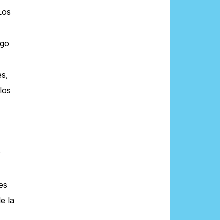
Los
lgo
es,
los
r
les
le la