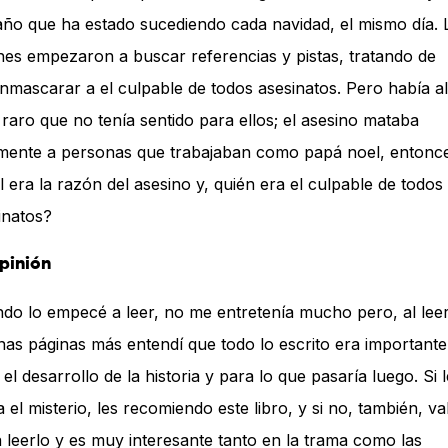
año que ha estado sucediendo cada navidad, el mismo día. 
nes empezaron a buscar referencias y pistas, tratando de
nmascarar a el culpable de todos asesinatos. Pero había a
raro que no tenía sentido para ellos; el asesino mataba
mente a personas que trabajaban como papá noel, entonc
l era la razón del asesino y, quién era el culpable de todos 
inatos?
pinión
do lo empecé a leer, no me entretenía mucho pero, al lee
nas páginas más entendí que todo lo escrito era importante
 el desarrollo de la historia y para lo que pasaría luego. Si 
a el misterio, les recomiendo este libro, y si no, también, va
 leerlo y es muy interesante tanto en la trama como las