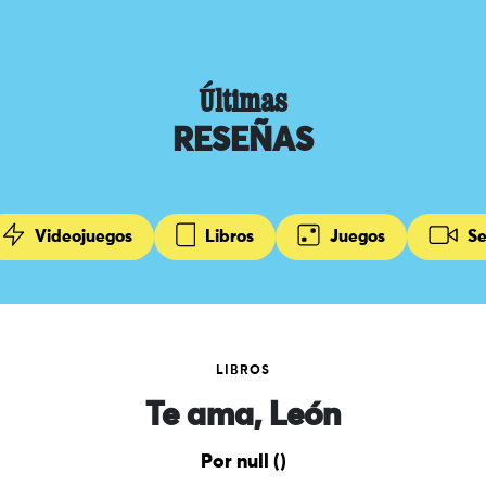
Últimas
RESEÑAS
Videojuegos
Libros
Juegos
Se
LIBROS
Te ama, León
Por null ()