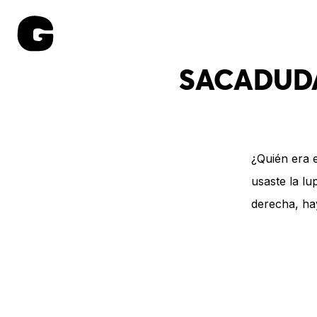
SACADUDA
¿Quién era e
usaste la lu
derecha, hay