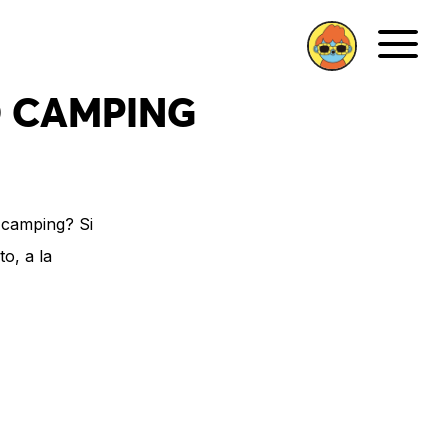
Men
O CAMPING
l camping? Si
o, a la