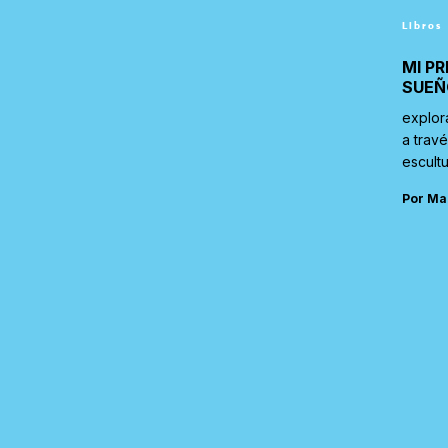
Libros
MI PR
SUEÑ
explor
a trav
escultu
Por Ma