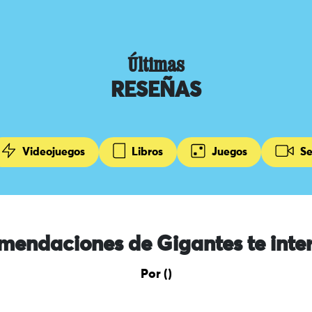
Últimas
RESEÑAS
Videojuegos
Libros
Juegos
Se
mendaciones de Gigantes te inte
Por ()