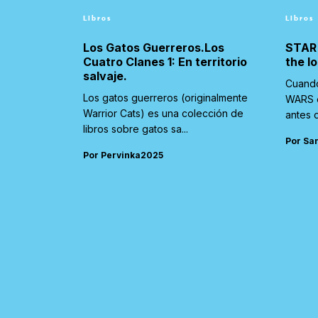
Libros
Libros
Los Gatos Guerreros.Los
STAR
Cuatro Clanes 1: En territorio
the l
salvaje.
Cuando
Los gatos guerreros (originalmente
WARS e
Warrior Cats) es una colección de
antes d
libros sobre gatos sa...
Por Sa
Por Pervinka2025