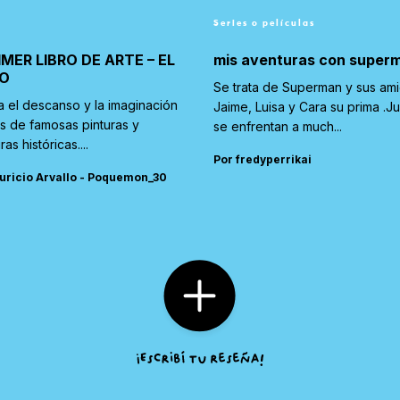
Series o películas
IMER LIBRO DE ARTE – EL
mis aventuras con super
O
Se trata de Superman y sus am
a el descanso y la imaginación
Jaime, Luisa y Cara su prima .J
és de famosas pinturas y
se enfrentan a much...
ras históricas....
Por fredyperrikai
uricio Arvallo - Poquemon_30