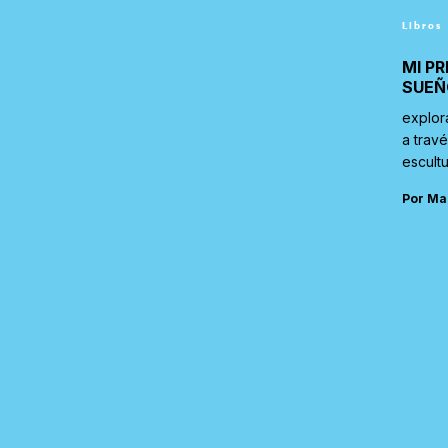
Libros
MI PR
SUEÑ
explor
a trav
escultu
Por Ma