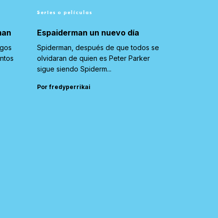
Series o películas
man
Espaiderman un nuevo día
igos
Spiderman, después de que todos se
untos
olvidaran de quien es Peter Parker
sigue siendo Spiderm...
Por fredyperrikai