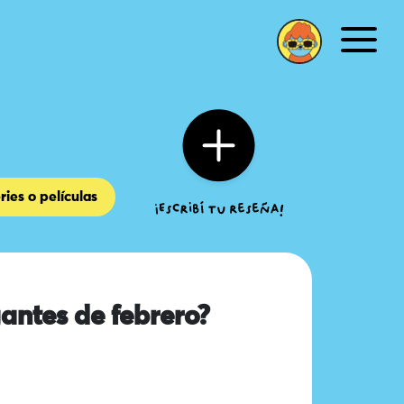
Men
ries o películas
antes de febrero?