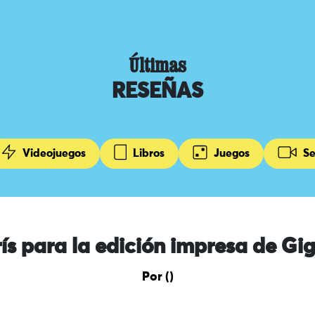
Últimas
RESEÑAS
Videojuegos
Libros
Juegos
Se
ís para la edición impresa de Gig
Por ()