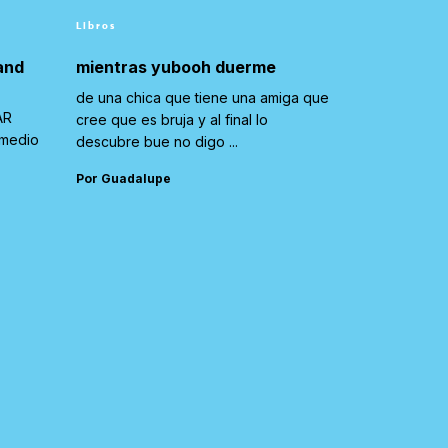
Libros
and
mientras yubooh duerme
de una chica que tiene una amiga que
AR
cree que es bruja y al final lo
 medio
descubre bue no digo ...
Por Guadalupe