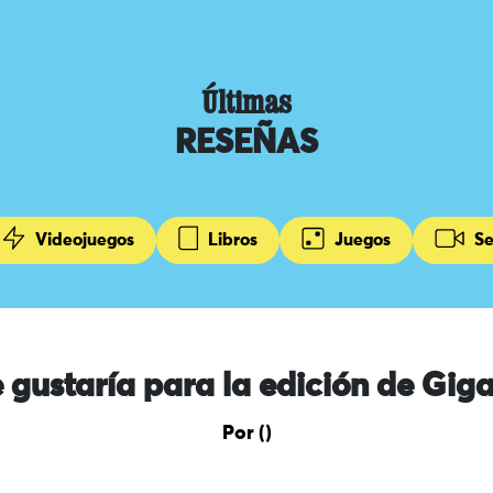
Últimas
RESEÑAS
Videojuegos
Libros
Juegos
Se
 gustaría para la edición de Gigan
Por ()