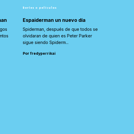
Series o películas
man
Espaiderman un nuevo día
igos
Spiderman, después de que todos se
untos
olvidaran de quien es Peter Parker
sigue siendo Spiderm...
Por fredyperrikai