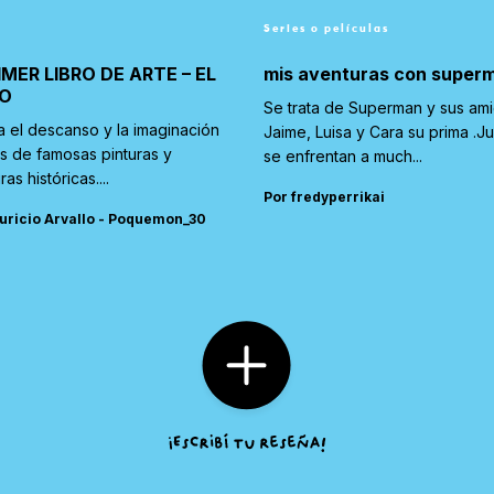
Series o películas
IMER LIBRO DE ARTE – EL
mis aventuras con super
O
Se trata de Superman y sus am
a el descanso y la imaginación
Jaime, Luisa y Cara su prima .J
és de famosas pinturas y
se enfrentan a much...
ras históricas....
Por fredyperrikai
uricio Arvallo - Poquemon_30