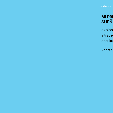
Libros
MI PR
SUEÑ
explor
a trav
escultu
Por Ma