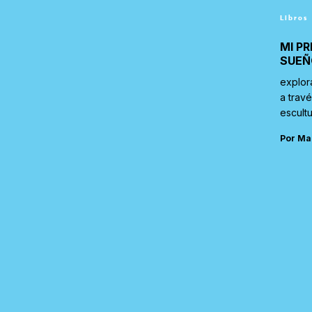
Libros
MI PR
SUEÑ
explor
a trav
escultu
Por Ma