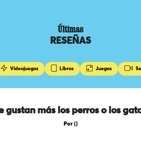
Últimas
RESEÑAS
Videojuegos
Libros
Juegos
Se
e gustan más los perros o los gat
Por ()