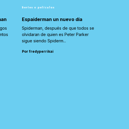
Series o películas
man
Espaiderman un nuevo día
igos
Spiderman, después de que todos se
untos
olvidaran de quien es Peter Parker
sigue siendo Spiderm...
Por fredyperrikai