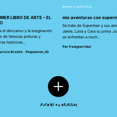
Series o películas
IMER LIBRO DE ARTE – EL
mis aventuras con super
O
Se trata de Superman y sus am
a el descanso y la imaginación
Jaime, Luisa y Cara su prima .J
és de famosas pinturas y
se enfrentan a much...
ras históricas....
Por fredyperrikai
uricio Arvallo - Poquemon_30