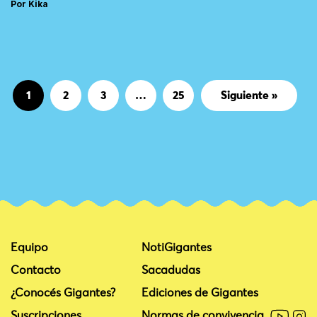
Por Kika
Página
Página
Página
Página
1
2
3
…
25
Siguiente »
Equipo
NotiGigantes
Contacto
Sacadudas
¿Conocés Gigantes?
Ediciones de Gigantes
Suscripciones
Normas de convivencia