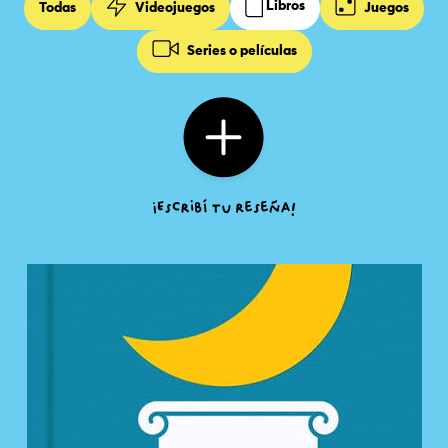
Libros
Todas
Videojuegos
Juegos
Series o películas