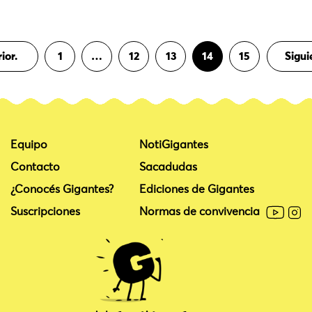
Página
Página
Página
Página
Página
ior.
1
…
12
13
14
15
Sigui
Equipo
NotiGigantes
Contacto
Sacadudas
¿Conocés Gigantes?
Ediciones de Gigantes
Suscripciones
Normas de convivencia