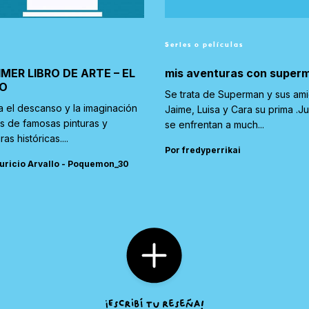
Series o películas
IMER LIBRO DE ARTE – EL
mis aventuras con super
O
Se trata de Superman y sus am
a el descanso y la imaginación
Jaime, Luisa y Cara su prima .J
és de famosas pinturas y
se enfrentan a much...
ras históricas....
Por fredyperrikai
uricio Arvallo - Poquemon_30