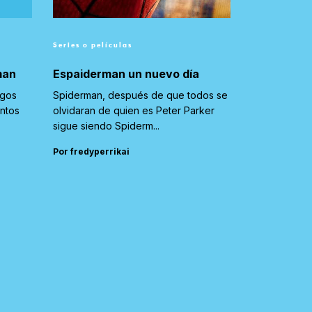
Series o películas
man
Espaiderman un nuevo día
igos
Spiderman, después de que todos se
untos
olvidaran de quien es Peter Parker
sigue siendo Spiderm...
Por fredyperrikai