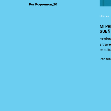
Por Poquemon_30
Libros
MI PR
SUEÑ
explor
a trav
escultu
Por Ma