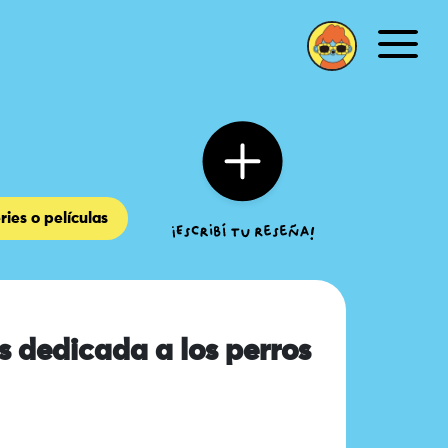
Men
ries o películas
s dedicada a los perros