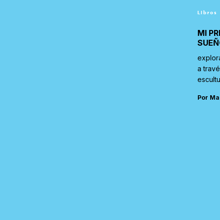
Libros
MI PR
SUEÑ
explor
a trav
escultu
Por Ma