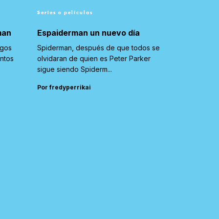
Series o películas
man
Espaiderman un nuevo día
igos
Spiderman, después de que todos se
untos
olvidaran de quien es Peter Parker
sigue siendo Spiderm...
Por fredyperrikai