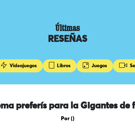
Últimas
RESEÑAS
Videojuegos
Libros
Juegos
Se
ma preferís para la Gigantes de 
Por ()