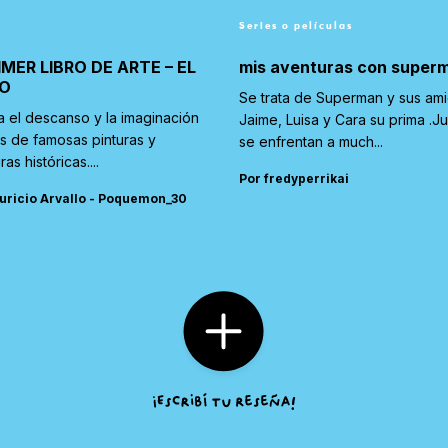
Series o películas
IMER LIBRO DE ARTE – EL
mis aventuras con super
O
Se trata de Superman y sus am
a el descanso y la imaginación
Jaime, Luisa y Cara su prima .J
és de famosas pinturas y
se enfrentan a much...
ras históricas....
Por fredyperrikai
uricio Arvallo - Poquemon_30