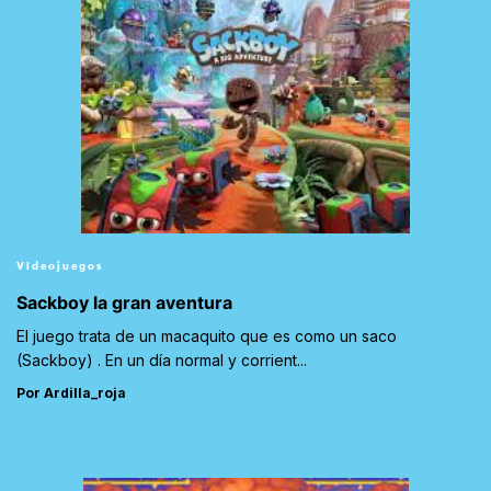
Videojuegos
Sackboy la gran aventura
El juego trata de un macaquito que es como un saco
(Sackboy) . En un día normal y corrient...
Por Ardilla_roja