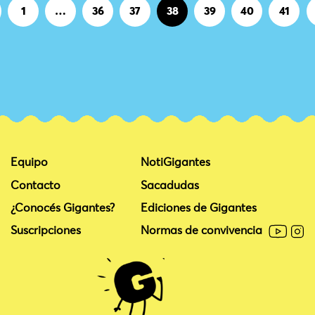
Página
Página
Página
Página
Página
Página
Página
1
…
36
37
38
39
40
41
Equipo
NotiGigantes
Contacto
Sacadudas
¿Conocés Gigantes?
Ediciones de Gigantes
Suscripciones
Normas de convivencia