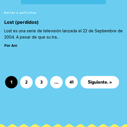
Series o películas
Lost (perdidos)
Lost es una serie de televisión lanzada el 22 de Septiembre de
2004. A pesar de que su tra...
Por Ani
Página
Página
Página
Página
1
2
3
…
41
Siguiente. »