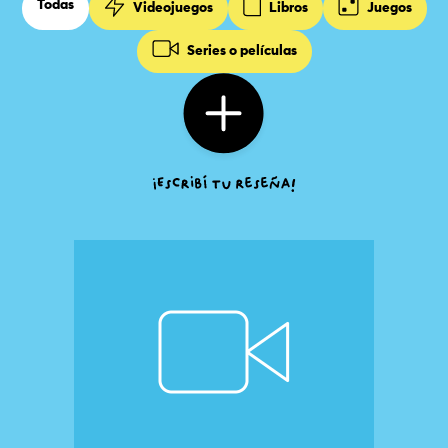
Todas
Videojuegos
Libros
Juegos
Series o películas